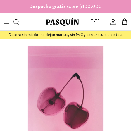
saltar al contenido
Despacho gratis
sobre $100.000
🇨🇱
Cuenta
Car
Decora sin miedo: no dejan marcas, sin PVC y con textura tipo tela