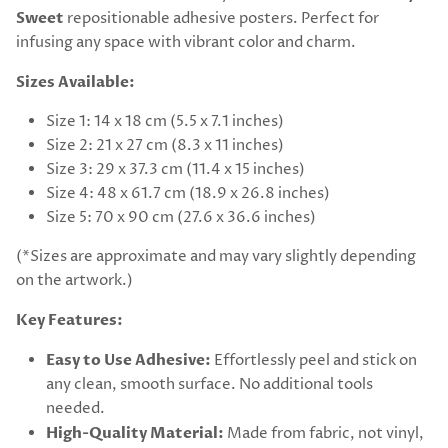
Sweet
repositionable adhesive posters. Perfect for
infusing any space with vibrant color and charm.
Sizes Available:
Size 1: 14 x 18 cm (5.5 x 7.1 inches)
Size 2: 21 x 27 cm (8.3 x 11 inches)
Size 3: 29 x 37.3 cm (11.4 x 15 inches)
Size 4: 48 x 61.7 cm (18.9 x 26.8 inches)
Size 5: 70 x 90 cm (27.6 x 36.6 inches)
(*Sizes are approximate and may vary slightly depending
on the artwork.)
Key Features:
Easy to Use Adhesive:
Effortlessly peel and stick on
any clean, smooth surface. No additional tools
needed.
High-Quality Material:
Made from fabric, not vinyl,