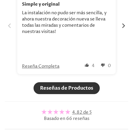
Simple y original
Ex
La instalación no pudo ser más sencilla, y
Se 
ahora nuestra decoración nueva se lleva
sup
todas las miradas y comentarios de
nuestras visitas!
4
0
Reseña Completa
Re
Reseñas de Productos
4.82 de 5
Basado en 66 reseñas