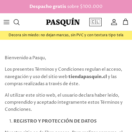
saltar al contenido
Despacho gratis
sobre $100.000
🇨🇱
Cuenta
Car
Decora sin miedo: no dejan marcas, sin PVC y con textura tipo tela
Bienvenido a Pasqu,
Los presentes Términos y Condiciones regulan el acceso,
navegación y uso del sitio web
tiendapasquin.cl
y las
compras realizadas a través de éste.
Al utilizar este sitio web, el usuario declara haber leído,
comprendido y aceptado íntegramente estos Términos y
Condiciones.
REGISTRO Y PROTECCIÓN DE DATOS