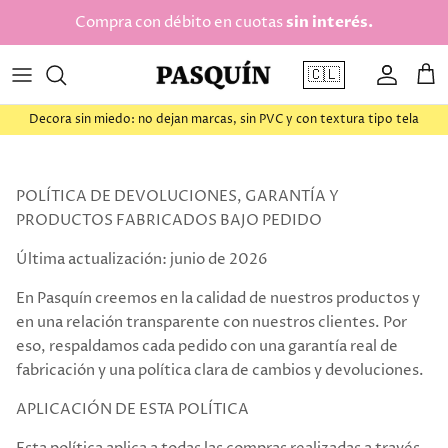
saltar al contenido
Compra con débito en cuotas
sin interés.
🇨🇱
Cuenta
Car
Decora sin miedo: no dejan marcas, sin PVC y con textura tipo tela
POLÍTICA DE DEVOLUCIONES, GARANTÍA Y
PRODUCTOS FABRICADOS BAJO PEDIDO
Última actualización: junio de 2026
En Pasquín creemos en la calidad de nuestros productos y
en una relación transparente con nuestros clientes. Por
eso, respaldamos cada pedido con una garantía real de
fabricación y una política clara de cambios y devoluciones.
APLICACIÓN DE ESTA POLÍTICA