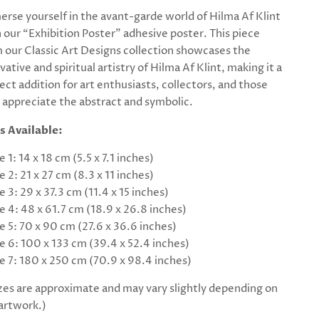
rse yourself in the avant-garde world of Hilma Af Klint
 our “Exhibition Poster” adhesive poster. This piece
 our Classic Art Designs collection showcases the
vative and spiritual artistry of Hilma Af Klint, making it a
ect addition for art enthusiasts, collectors, and those
appreciate the abstract and symbolic.
s Available:
e 1: 14 x 18 cm (5.5 x 7.1 inches)
e 2: 21 x 27 cm (8.3 x 11 inches)
e 3: 29 x 37.3 cm (11.4 x 15 inches)
e 4: 48 x 61.7 cm (18.9 x 26.8 inches)
e 5: 70 x 90 cm (27.6 x 36.6 inches)
e 6: 100 x 133 cm (39.4 x 52.4 inches)
e 7: 180 x 250 cm (70.9 x 98.4 inches)
zes are approximate and may vary slightly depending on
artwork.)