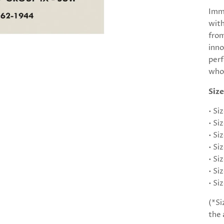
Imme
with
from
inno
perf
who 
Size
•
Siz
•
Siz
•
Siz
•
Siz
•
Siz
•
Siz
•
Siz
(*Si
the 