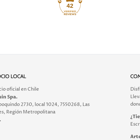
42
CIO LOCAL
COM
o oficial en Chile
Disf
Llev
in Spa.
dond
poquindo 2730, local 1024, 7550268, Las
s, Región Metropolitana
¿Ti
.
Escr
Art