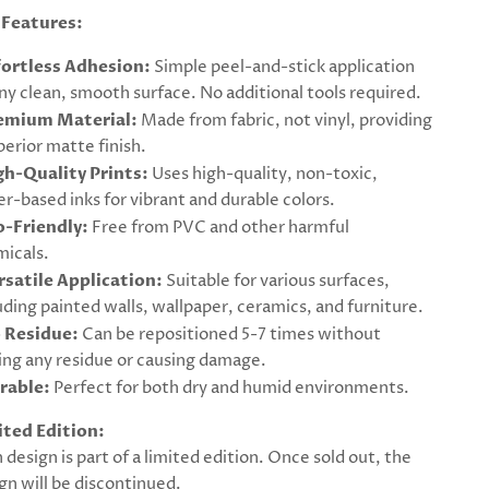
 Features:
fortless Adhesion:
Simple peel-and-stick application
ny clean, smooth surface. No additional tools required.
emium Material:
Made from fabric, not vinyl, providing
perior matte finish.
gh-Quality Prints:
Uses high-quality, non-toxic,
r-based inks for vibrant and durable colors.
o-Friendly:
Free from PVC and other harmful
icals.
rsatile Application:
Suitable for various surfaces,
uding painted walls, wallpaper, ceramics, and furniture.
 Residue:
Can be repositioned 5-7 times without
ing any residue or causing damage.
rable:
Perfect for both dry and humid environments.
ited Edition:
 design is part of a limited edition. Once sold out, the
gn will be discontinued.