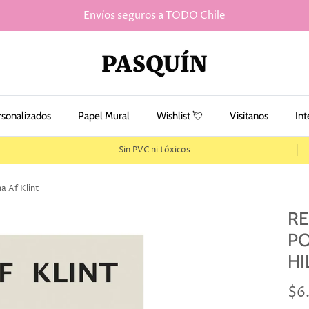
Envíos seguros a TODO Chile
rsonalizados
Papel Mural
Wishlist 💘
Visítanos
Int
Sin PVC ni tóxicos
a Af Klint
RE
PO
HI
$6