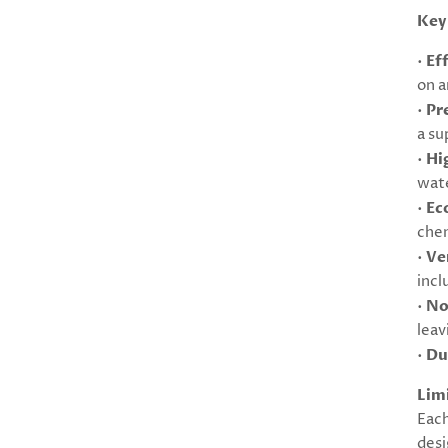
Key
•
Ef
on a
•
Pr
a su
•
Hi
wate
•
Ec
chem
•
Ve
incl
•
No
leav
•
Du
Lim
Each
desi