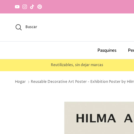
saltar al contenido
YouTube
Instagram
TikTok
Pinterest
Buscar
Pasquines
Pe
Reutilizables, sin dejar marcas
Hogar
Reusable Decorative Art Poster - Exhibition Poster by Hilm