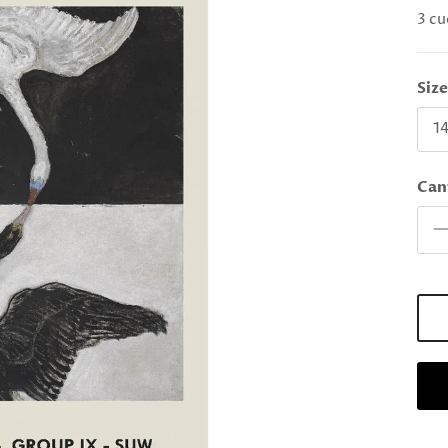
3 cu
Siz
14
Can