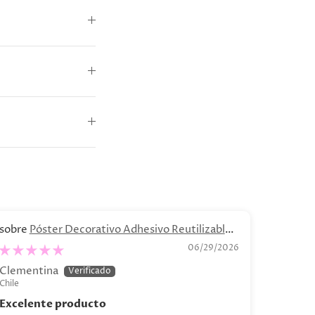
Póster Decorativo Adhesivo Reutilizable -
B
“Bodegón de Bananas"
.04 - C
06/29/2026
Clementina
Catalin
Chile
Chile
Excelente producto