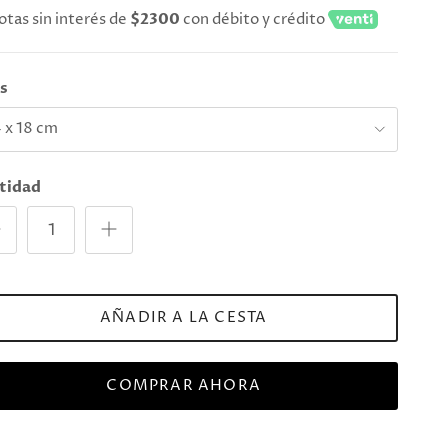
otas sin interés de
$2300
con débito y crédito
es
 x 18 cm
tidad
AÑADIR A LA CESTA
COMPRAR AHORA