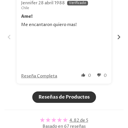
Jennifer 28 abril 1988
Jav
Chile
Chi
Ame!
Si
Me encantaron quiero mas!
La 
aho
tod
nue
0
0
Reseña Completa
Re
Reseñas de Productos
4.82 de 5
Basado en 67 reseñas