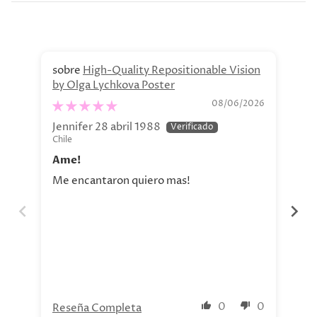
High-Quality Repositionable Vision
by Olga Lychkova Poster
Pe
08/06/2026
Jennifer 28 abril 1988
Jav
Chile
Chi
Ame!
Si
Me encantaron quiero mas!
La 
aho
tod
nue
0
0
Reseña Completa
Re