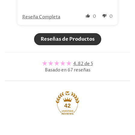
0
0
Reseña Completa
Re
Reseñas de Productos
4.82 de 5
Basado en 67 reseñas
42