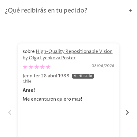
¿Qué recibirás en tu pedido?
High-Quality Repositionable Vision
by Olga Lychkova Poster
Pe
08/06/2026
Jennifer 28 abril 1988
Jav
Chile
Chi
Ame!
Si
Me encantaron quiero mas!
La 
aho
tod
nue