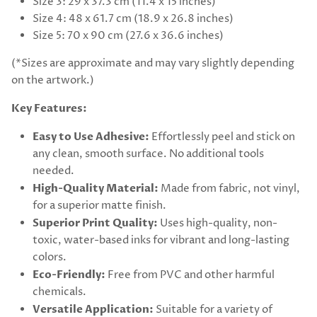
Size 3: 29 x 37.3 cm (11.4 x 15 inches)
Size 4: 48 x 61.7 cm (18.9 x 26.8 inches)
Size 5: 70 x 90 cm (27.6 x 36.6 inches)
(*Sizes are approximate and may vary slightly depending
on the artwork.)
Key Features:
Easy to Use Adhesive:
Effortlessly peel and stick on
any clean, smooth surface. No additional tools
needed.
High-Quality Material:
Made from fabric, not vinyl,
for a superior matte finish.
Superior Print Quality:
Uses high-quality, non-
toxic, water-based inks for vibrant and long-lasting
colors.
Eco-Friendly:
Free from PVC and other harmful
chemicals.
Versatile Application:
Suitable for a variety of