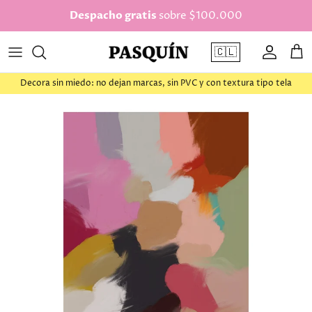
saltar al contenido
Despacho gratis
sobre $100.000
🇨🇱
Cuenta
Car
Decora sin miedo: no dejan marcas, sin PVC y con textura tipo tela