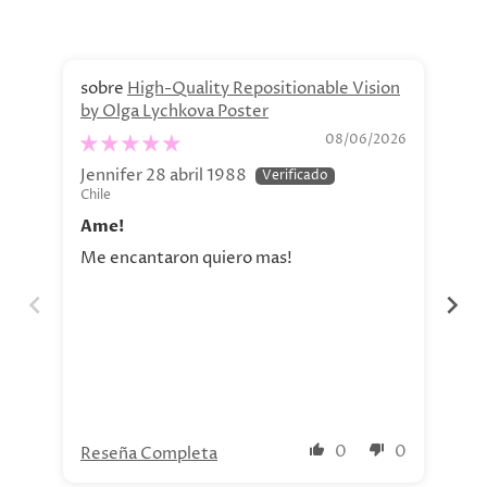
High-Quality Repositionable Vision
by Olga Lychkova Poster
Pe
08/06/2026
Jennifer 28 abril 1988
Jav
Chile
Chi
Ame!
Si
Me encantaron quiero mas!
La 
aho
tod
nue
0
0
Reseña Completa
Re