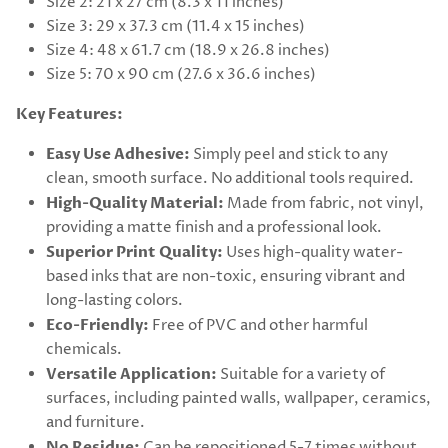
Size 2: 21 x 27 cm (8.3 x 11 inches)
Size 3: 29 x 37.3 cm (11.4 x 15 inches)
Size 4: 48 x 61.7 cm (18.9 x 26.8 inches)
Size 5: 70 x 90 cm (27.6 x 36.6 inches)
Key Features:
Easy Use Adhesive:
Simply peel and stick to any
clean, smooth surface. No additional tools required.
High-Quality Material:
Made from fabric, not vinyl,
providing a matte finish and a professional look.
Superior Print Quality:
Uses high-quality water-
based inks that are non-toxic, ensuring vibrant and
long-lasting colors.
Eco-Friendly:
Free of PVC and other harmful
chemicals.
Versatile Application:
Suitable for a variety of
surfaces, including painted walls, wallpaper, ceramics,
and furniture.
No Residue:
Can be repositioned 5-7 times without