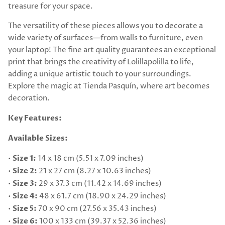
treasure for your space.
The versatility of these pieces allows you to decorate a
wide variety of surfaces—from walls to furniture, even
your laptop! The fine art quality guarantees an exceptional
print that brings the creativity of Lolillapolilla to life,
adding a unique artistic touch to your surroundings.
Explore the magic at Tienda Pasquín, where art becomes
decoration.
Key Features:
Available Sizes:
•
Size 1:
14 x 18 cm (5.51 x 7.09 inches)
•
Size 2:
21 x 27 cm (8.27 x 10.63 inches)
•
Size 3:
29 x 37.3 cm (11.42 x 14.69 inches)
•
Size 4:
48 x 61.7 cm (18.90 x 24.29 inches)
•
Size 5:
70 x 90 cm (27.56 x 35.43 inches)
•
Size 6:
100 x 133 cm (39.37 x 52.36 inches)