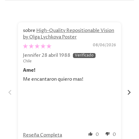
High-Quality Repositionable Vision
by Olga Lychkova Poster
Pe
08/06/2026
Jennifer 28 abril 1988
Jav
Chile
Chi
Ame!
Si
Me encantaron quiero mas!
La 
aho
tod
nue
0
0
Reseña Completa
Re