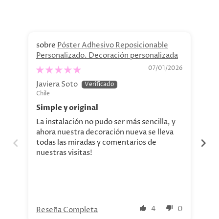
Póster Adhesivo Reposicionable
Personalizado. Decoración personalizada
Re
07/01/2026
Javiera Soto
Cl
Chile
Chi
Simple y original
Ex
La instalación no pudo ser más sencilla, y
Se 
ahora nuestra decoración nueva se lleva
sup
todas las miradas y comentarios de
nuestras visitas!
4
0
Reseña Completa
Re