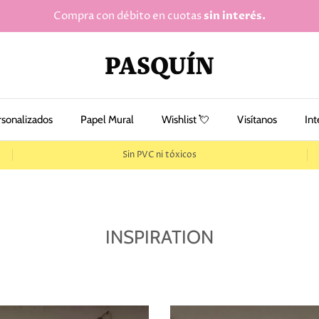
Compra con débito en cuotas
sin interés.
rsonalizados
Papel Mural
Wishlist 💘
Visítanos
Int
Sin PVC ni tóxicos
INSPIRATION