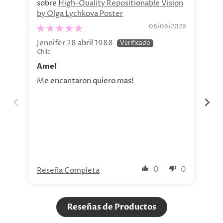
High-Quality Repositionable Vision
by Olga Lychkova Poster
Pe
08/06/2026
Jennifer 28 abril 1988
Jav
Chile
Chi
Ame!
Si
Me encantaron quiero mas!
La 
aho
tod
nue
0
0
Reseña Completa
Re
Reseñas de Productos