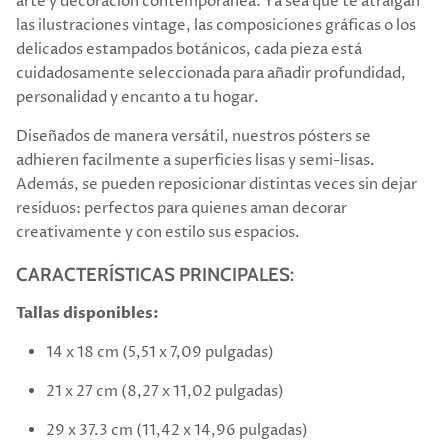
arte y decoración contemporánea. Ya sea que te atraigan
las ilustraciones vintage, las composiciones gráficas o los
delicados estampados botánicos, cada pieza está
cuidadosamente seleccionada para añadir profundidad,
personalidad y encanto a tu hogar.
Diseñados de manera versátil, nuestros pósters se
adhieren facilmente a superficies lisas y semi-lisas.
Además, se pueden reposicionar distintas veces sin dejar
residuos: perfectos para quienes aman decorar
creativamente y con estilo sus espacios.
CARACTERÍSTICAS PRINCIPALES:
Tallas disponibles:
14 x 18 cm (5,51 x 7,09 pulgadas)
21 x 27 cm (8,27 x 11,02 pulgadas)
29 x 37.3 cm (11,42 x 14,96 pulgadas)