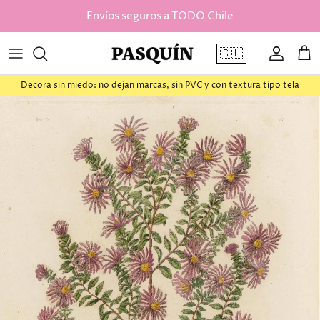
saltar al contenido
Envíos seguros a TODO Chile
🇨🇱
Cuenta
Car
Decora sin miedo: no dejan marcas, sin PVC y con textura tipo tela