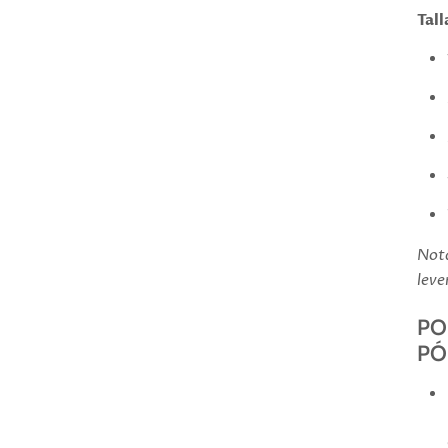
Tall
Nota
leve
PO
PÓ