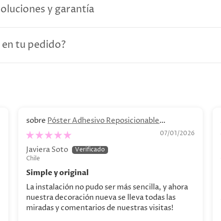
voluciones y garantía
 en tu pedido?
Póster Adhesivo Reposicionable
Personalizado. Decoración personalizada
6
07/01/2026
Javiera Soto
Chile
Simple y original
La instalación no pudo ser más sencilla, y ahora
nuestra decoración nueva se lleva todas las
miradas y comentarios de nuestras visitas!