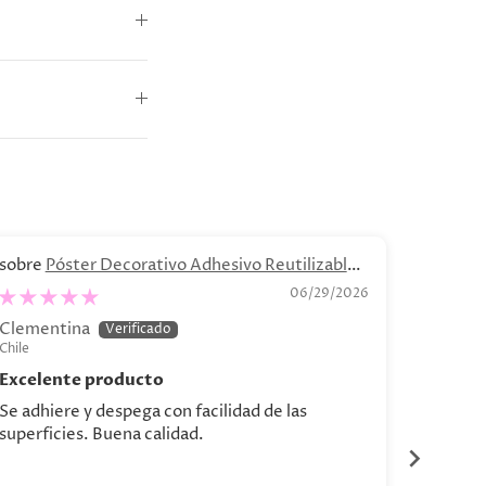
Póster Decorativo Adhesivo Reutilizable -
B
“Bodegón de Bananas"
.04 - C
06/29/2026
Clementina
Catalin
Chile
Chile
Excelente producto
Se adhiere y despega con facilidad de las
Hermosa
superficies. Buena calidad.