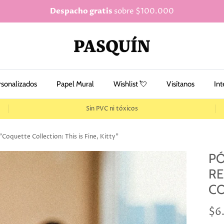
Despacho gratis
sobre $100.000
rsonalizados
Papel Mural
Wishlist 💘
Visítanos
Int
Sin PVC ni tóxicos
Coquette Collection: This is Fine, Kitty"
PÓ
RE
CO
$6