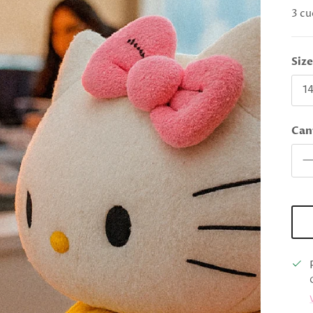
3 cu
Siz
14
Can