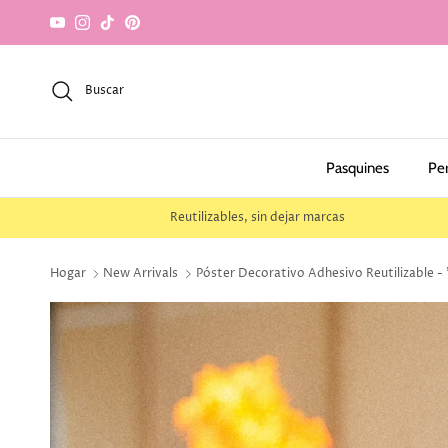
saltar al contenido
YouTube
Instagram
TikTok
Pinterest
Buscar
Pasquines
Pe
Reutilizables, sin dejar marcas
Hogar
New Arrivals
Póster Decorativo Adhesivo Reutilizable - "