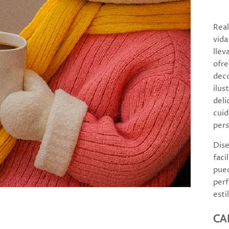
Real
vida
llev
ofre
deco
ilus
deli
cuid
pers
Dise
faci
pued
perf
esti
CA