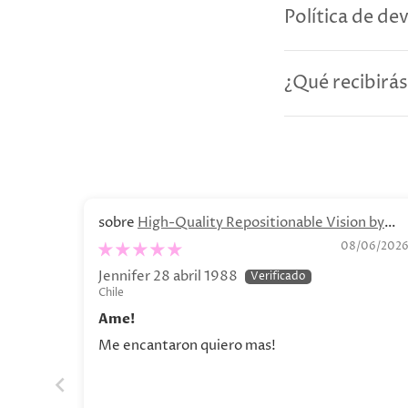
Política de de
¿Qué recibirás
High-Quality Repositionable Vision by
Olga Lychkova Poster
08/06/202
Jennifer 28 abril 1988
Chile
Ame!
Me encantaron quiero mas!