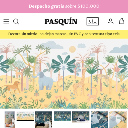
saltar al contenido
Despacho gratis
sobre $100.000
🇨🇱
Cuenta
Car
Decora sin miedo: no dejan marcas, sin PVC y con textura tipo tela