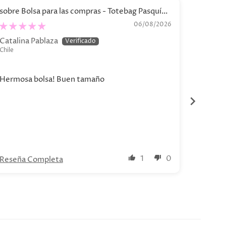
Bolsa para las compras - Totebag Pasquín
V
.04 - Colección 2026
Illustr
06/08/2026
Decor
Catalina Pablaza
Claudia
Chile
Chile
Súper a
Hermosa bolsa! Buen tamaño
Los pus
color y 
1
0
Reseña Completa
Reseña