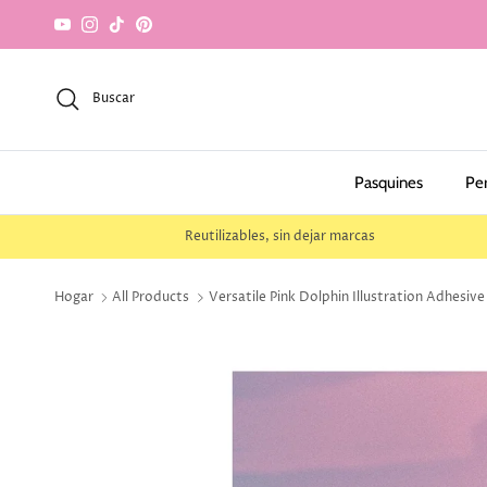
saltar al contenido
YouTube
Instagram
TikTok
Pinterest
Buscar
Pasquines
Pe
Reutilizables, sin dejar marcas
Hogar
All Products
Versatile Pink Dolphin Illustration Adhesiv