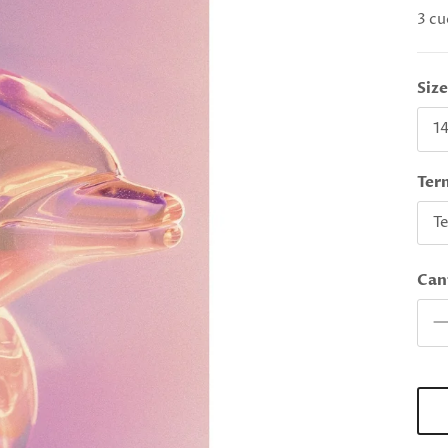
3 cu
Siz
14
Ter
T
Can