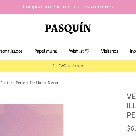
Compra con débito en cuotas
sin interés.
rsonalizados
Papel Mural
Wishlist 💘
Visítanos
Int
Sin PVC ni tóxicos
e Poster - Perfect for Home Decor
VE
IL
PE
$6