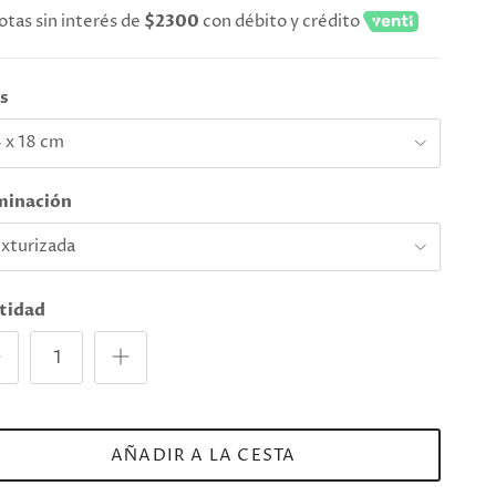
otas sin interés de
$2300
con débito y crédito
es
 x 18 cm
minación
exturizada
tidad
AÑADIR A LA CESTA