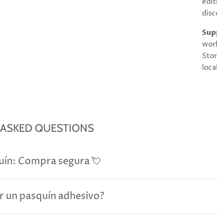
edit
disc
Sup
worl
Stor
loca
 ASKED QUESTIONS
uín: Compra segura 💘
r un pasquín adhesivo?