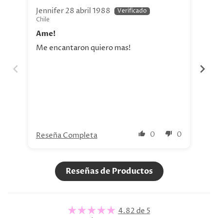
Jennifer 28 abril 1988
Jav
Chile
Chi
Ame!
Si
Me encantaron quiero mas!
La 
aho
tod
nue
0
0
Reseña Completa
Re
Reseñas de Productos
4.82 de 5