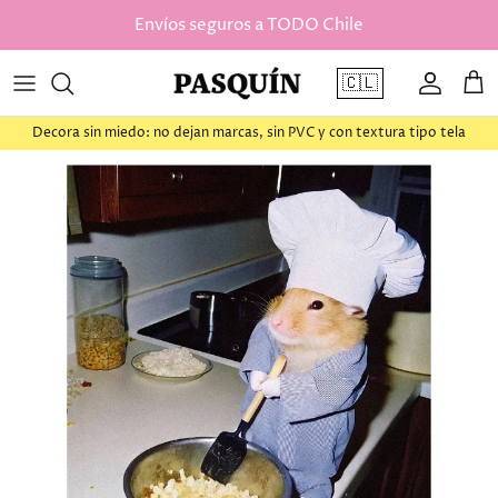
saltar al contenido
Envíos seguros a TODO Chile
🇨🇱
Cuenta
Car
Decora sin miedo: no dejan marcas, sin PVC y con textura tipo tela