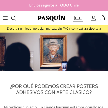
saltar al contenido
Envíos seguros a TODO Chile
🇨🇱
Cuenta
Car
Decora sin miedo: no dejan marcas, sin PVC y con textura tipo tela
¿POR QUÉ PODEMOS CREAR POSTERS
ADHESIVOS CON ARTE CLÁSICO?
Ni réplicas ni plagio. En Tienda Pasquín estamos orgullosos