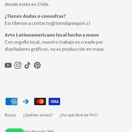
donde estés en Chile.
¿Tienes dudas o consultas?
Escríbenos a contacto@tiendapasquin.cl
Arte Latinoamericano local hecho a mano
Con orgullo local, nuestro trabajo es creado por
diseñadores gráficos, no es producción en masa.
YouTube
Instagram
TikTok
Pinterest
Buscar
¿Quiénes somos?
¿Por qué libre de PVC?
© 2026
Tienda Pasquín Chile
.