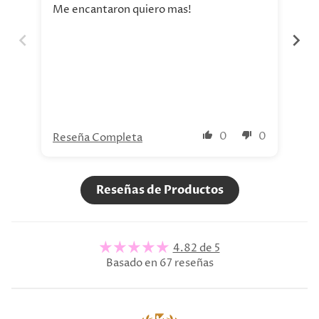
Me encantaron quiero mas!
La 
aho
tod
nue
0
0
Reseña Completa
Re
Reseñas de Productos
4.82 de 5
Basado en 67 reseñas